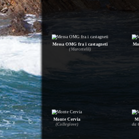
Messa OMG fra i castagneti
Mo
(Marcetelli)
Monte Cervia
M
(Collegiove)
da 