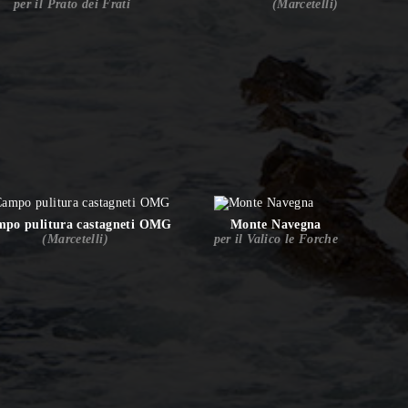
per il Prato dei Frati
(Marcetelli)
po pulitura castagneti OMG
Monte Navegna
(Marcetelli)
per il Valico le Forche