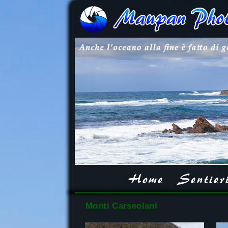
Home
Sentier
Monti Carseolani