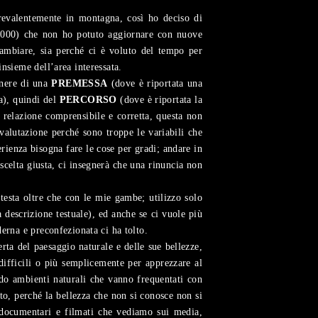
prevalentemente in montagna, così ho deciso di
al 2000) che non ho potuto aggiornare con nuove
 cambiare, sia perché ci è voluto del tempo per
nsieme dell’area interessata.
enere di una
PREMESSA
(dove è riportata una
a), quindi del
PERCORSO
(dove è riportata la
i relazione comprensibile e corretta, questa non
valutazione perché sono troppe le variabili che
rienza bisogna fare le cose per gradi; andare in
 scelta giusta, ci insegnerà che una rinuncia non
testa oltre che con le mie gambe; utilizzo solo
 descrizione testuale), ed anche se ci vuole più
erna e preconfezionata ci ha tolto.
ta del paesaggio naturale e delle sue bellezze,
difficili o più semplicemente per apprezzare al
ndo ambienti naturali che vanno frequentati con
to, perché la bellezza che non si conosce non si
 documentari e filmati che vediamo sui media,