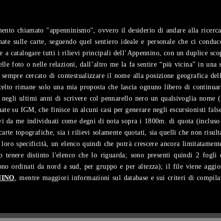
ento chiamato "appenninismo", ovvero il desiderio di andare alla ricerca d
te sulle carte, seguendo quel sentiero ideale e personale che ci conduc
re a catalogare tutti i rilievi principali dell’Appennino, con un duplice s
delle foto o nelle relazioni, dall’altro me la fa sentire “più vicina” in un
sempre cercato di contestualizzare il nome alla posizione geografica del
scelto rimane solo una mia proposta che lascia ognuno libero di continua
a negli ultimi anni di scrivere col pennarello nero un qualsivoglia nome 
nate su IGM, che finisce in alcuni casi per generare negli escursionisti fals
ievi da me individuati come degni di nota sopra i 1800m. di quota (incluso
arte topografiche, sia i rilievi solamente quotati, sia quelli che non risu
 loro specificità, un elenco quindi che potrà crescere ancora limitatament
o tenere distinto l'elenco che lo riguarda; sono presenti quindi 2 fogli 
 sono ordinati da nord a sud, per gruppo e per altezza); il file viene agg
NINO
, mentre maggiori informazioni sul database e sui criteri di compila