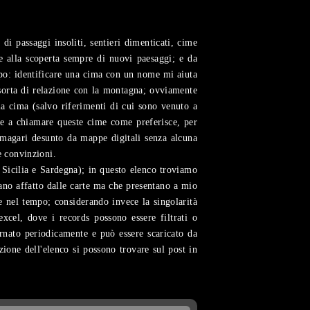
i passaggi insoliti, sentieri dimenticati, cime
e alla scoperta sempre di nuovi paesaggi; e da
copo: identificare una cima con un nome mi aiuta
a sorta di relazione con la montagna; ovviamente
la cima (salvo riferimenti di cui sono venuto a
re a chiamare queste cime come preferisce, per
(magari desunto da mappe digitali senza alcuna
e convinzioni.
 Sicilia e Sardegna); in questo elenco troviamo
ltano affatto dalle carte ma che presentano a mio
e nel tempo; considerando invece la singolarità
excel, dove i records possono essere filtrati o
iornato periodicamente e può essere scaricato da
zione dell'elenco si possono trovare sul post in