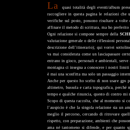
La
quasi totalità degli eventi/album prese
raccogliere in questa pagina le relazioni che 
verifiche sul posto, possono risultare a volte
affinare il metodo di scrittura, ma ho preferit
Ogni relazione si compone sempre della
SCH
valutazione generale o delle riflessioni persona
descrizione dell’itinerario); qui vorrei sottol
va mai considerata come un lasciapassare certo
entrano in gioco, personali e ambientali, serve
montagna ci insegna a conoscere i nostri limiti 
è mai una sconfitta ma solo un passaggio inter
Anche per questo ho scelto di non usare gps po
altimetro, bussola e carta topografica, perché 
tempo e qualche rinuncia, questo di contro mi r
Scopo di questa raccolta, che al momento si co
l’auspicio è che la singola relazione sia un a
meglio il percorso, cercando di ritrovare quel
rispetto, con preparazione, ambienti che posson
ama né tantomeno si difende, e per quanto sp