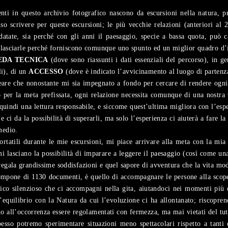
nti in questo archivio fotografico nascono da escursioni nella natura, 
uso scrivere per queste escursioni; le più vecchie relazioni (anteriori 
 datate, sia perché con gli anni il paesaggio, specie a bassa quota, può
o lasciarle perché forniscono comunque uno spunto ed un miglior quadro d’i
EDA TECNICA
(dove sono riassunti i dati essenziali del percorso), in g
li), di un
ACCESSO
(dove è indicato l’avvicinamento al luogo di partenz
ineare che nonostante mi sia impegnato a fondo per cercare di rendere ogn
 per la meta prefissata, ogni relazione necessita comunque di una nostra 
 quindi una lettura responsabile, e siccome quest’ultima migliora con l’espe
e ci da la possibilità di superarli, ma solo l’esperienza ci aiuterà a fare la
medio.
rtatili durante le mie escursioni, mi piace arrivare alla meta con la mia 
mi lasciano la possibilità di imparare a leggere il paesaggio (così come una
egala grandissime soddisfazioni e quel sapore di avventura che la vita mod
mpone di 1130 documenti, è quello di accompagnare le persone alla scoper
mico silenzioso che ci accompagni nella gita, aiutandoci nei momenti più 
l’equilibrio con la Natura da cui l’evoluzione ci ha allontanato; riscopre
o all’occorrenza essere regolamentati con fermezza, ma mai vietati del tut
esso potremo sperimentare situazioni meno spettacolari rispetto a tanti