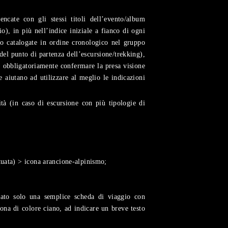
ncate con gli stessi titoli dell’evento/album
o), in più nell’indice iniziale a fianco di ogni
ono catalogate in ordine cronologico nel gruppo
del punto di partenza dell’escursione/trekking),
ma obbligatoriamente confermare la presa visione
 aiutano ad utilizzare al meglio le indicazioni
ità (in caso di escursione con più tipologie di
tuata) > icona arancione-alpinismo;
rtato solo una semplice scheda di viaggio con
cona di colore ciano, ad indicare un breve testo