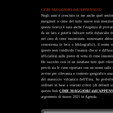
CIME MAGGIORI dell'APPENNINO
Negli anni è cresciuto in me anche quel sentim
marginali o cime del tutto nuove non menziona
questa ricerca è nata anche l'esigenza di prova
da un lato a poterla indicare nelle didascalie 
nel caso di cime innominate, nonostante abbia 
conoscenza in loco o bibliografici), il nome 
questo non condivido l'usanza che si è diffus
ufficialità) sulle pietre di vetta di cime innomi
Ho raccolto così in un database tutti quei ril
perciò sia le cime riportate con un nome sulle c
avviso per rilevanza e contesto geografico una
del massiccio vulcanico dell'Etna, ho preferit
ordinati in base a svariati criteri (di default
questo link
CIME MAGGIORI dell'APPEN
argomento di marzo 2021 in Agenda.