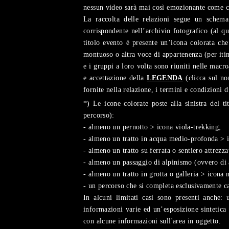
nessun video sarà mai così emozionante come ca
La raccolta delle relazioni segue un schema 
corrispondente nell’archivio fotografico (al qu
titolo evento è presente un’icona colorata che
montuoso o altra voce di appartenenza (per itin
e i gruppi a loro volta sono riuniti nelle macr
e accettazione della
LEGENDA
(clicca sul no
fornite nella relazione, i termini e condizioni d
*) Le icone colorate poste alla sinistra del t
percorso):
- almeno un pernotto > icona viola-trekking;
- almeno un tratto in acqua medio-profonda > 
- almeno un tratto su ferrata o sentiero attrezza
- almeno un passaggio di alpinismo (ovvero di 
- almeno un tratto in grotta o galleria > icona 
- un percorso che si completa esclusivamente 
In alcuni limitati casi sono presenti anche:
informazioni varie ed un’esposizione sintetica 
con alcune informazioni sull'area in oggetto.