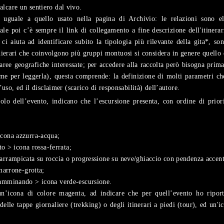
lcare un sentiero dal vivo.
uguale a quello usato nella pagina di Archivio: le relazioni sono ele
ale poi c’è sempre il link di collegamento a fine descrizione dell'itinerari
 ci aiuta ad identificare subito la tipologia più rilevante della gita*, s
ierari che coinvolgono più gruppi montuosi si considera in genere quello 
oaree geografiche interessate; per accedere alla raccolta però bisogna pri
me per leggerla), questa comprende: la definizione di molti parametri che
’uso, ed il disclaimer (scarico di responsabilità) dell’autore.
itolo dell’evento, indicano che l’escursione presenta, con ordine di prior
icona azzurra-acqua;
to > icona rossa-ferrata;
arrampicata su roccia o progressione su neve/ghiaccio con pendenza accen
marrone-grotta;
camminando > icona verde-escursione.
 un’icona di colore magenta, ad indicare che per quell’evento ho ripo
delle tappe giornaliere (trekking) o degli itinerari a piedi (tour), ed un'i