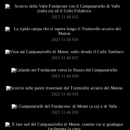
2023 11 46 015
2023 11 46 016
2023 11 46 017
2023 11 46 018
2023 11 46 019
2023 11 46 020