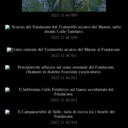
2023 11 46 009
2023 11 46 010
2023 11 46 011
2023 11 46 012
2023 11 46 013
2023 11 46 014