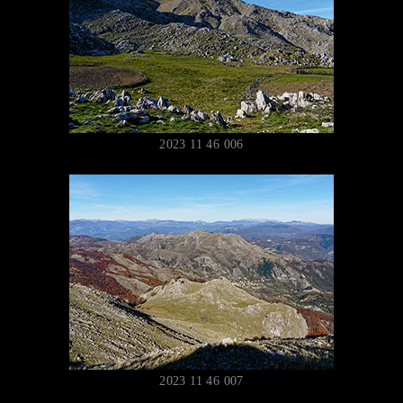
2023 11 46 006
2023 11 46 007