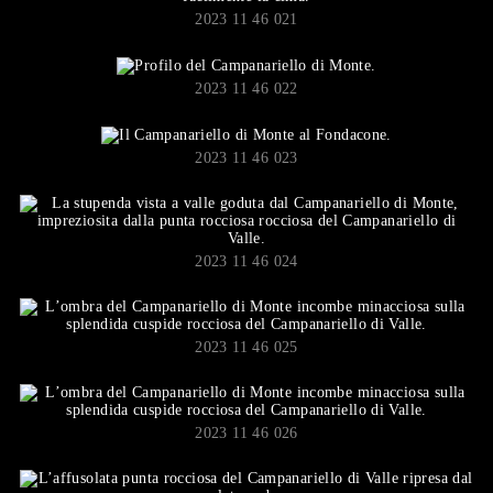
2023 11 46 021
2023 11 46 022
2023 11 46 023
2023 11 46 024
2023 11 46 025
2023 11 46 026