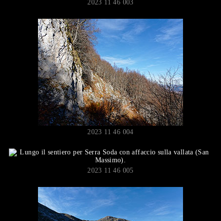
2023 11 46 003
2023 11 46 004
2023 11 46 005